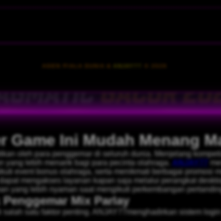
AGEN PIALA DUNIA &
ANJAY77
© 2026
er Game Ini Mudah Menang M
tikan oleh para penggemar di seluruh dunia. Menjelang kompet
 yang lebih menarik bagi para pecinta olahraga.
ANJAY77
men
uti event bonus olahraga, serta menikmati berbagai promosi m
pat mengakses layanan kapan saja melalui perangkat desktop 
 yang lebih nyaman saat mengikuti perkembangan pertandinga
 Penggemar Mix Parlay
 salah satu faktor penting. ANJAY77menghadirkan sistem log