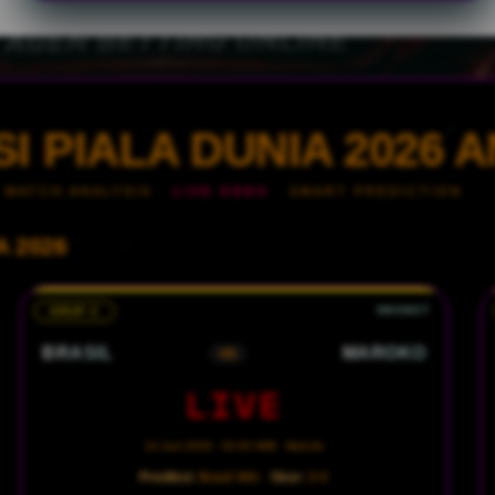
I PIALA DUNIA 2026 
MATCH ANALYSIS ·
LIVE ODDS
· SMART PREDICTION
A 2026
GRUP C
BRASIL
MAROKO
VS
LIVE
14 Juni 2026 · 02:00 WIB · MetLife
Prediksi:
Brasil Win ·
Skor:
3-0