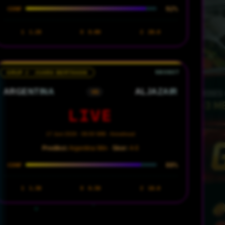
92%
CONF
1
1.28
X
8.00
2
20.0
GRUP J · JUARA BERTAHAN
ARGENTINA
ALJAZAIR
VS
LIVE
17 Juni 2026 · 08:00 WIB · Arrowhead
Prediksi:
Argentina Win ·
Skor:
4-0
88%
CONF
1
1.30
X
6.50
2
18.0