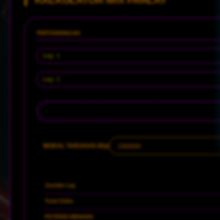
PERTANDINGAN
MODAL TARUHAN (Rp)
Jumlah Leg
Total Odds
POTENSI MENANG