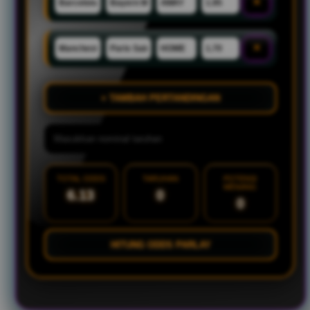
×
×
+ TAMBAH PERTANDINGAN
TOTAL ODDS
TARUHAN
POTENSI
MENANG
6.13
0
0
HITUNG ODDS PARLAY