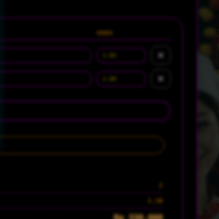
ODDS
✕
✕
2
3.30
Rp 330.000