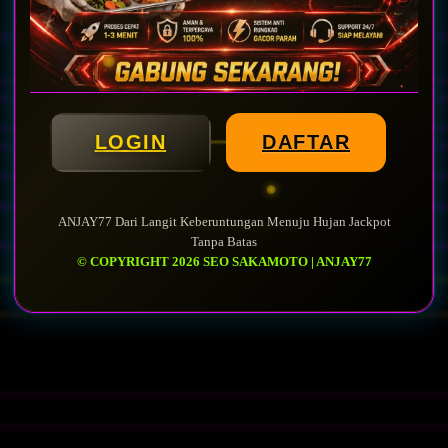
LOGIN
DAFTAR
ANJAY77 Dari Langit Keberuntungan Menuju Hujan Jackpot
+ TAMBAH PERTANDINGAN
Tanpa Batas
© COPYRIGHT 2026 SEO SAKAMOTO | ANJAY77