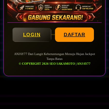
LOGIN
DAFTAR
ANJAY77 Dari Langit Keberuntungan Menuju Hujan Jackpot
+ TAMBAH PERTANDINGAN
Tanpa Batas
© COPYRIGHT 2026 SEO SAKAMOTO | ANJAY77