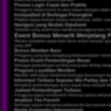
Proses Login Cepat dan Praktis
Pengguna dapat masuk ke akun dalam hitungan detik t
Kompatibel di Berbagai Perangkat
Platform dapat diakses melalui smartphone, tablet, m
Navigasi yang Mudah Dipahami
Tampilan yang sederhana membuat pengguna baru mau
Event Bonus Menarik Menjelang P
Momen kompetisi sepak bola dunia selalu menjadi aja
yang aktif.
Bonus Member Baru
Pengguna yang baru bergabung berkesempatan menda
Promo Event Pertandingan Besar
Berbagai pertandingan penting sering kali diiringi d
Program Loyalitas Member
Member aktif dapat menikmati berbagai keuntungan tam
Informasi Terbaru Seputar Mix Parlay dan
Mengikuti perkembangan dunia sepak bola menjadi lebi
Jadwal Pertandingan Terbaru
Pengguna dapat memperoleh informasi jadwal pertand
Analisis Tim Favorit
Berbagai ulasan mengenai performa tim dan pemain 
Berita Kompetisi Internasional