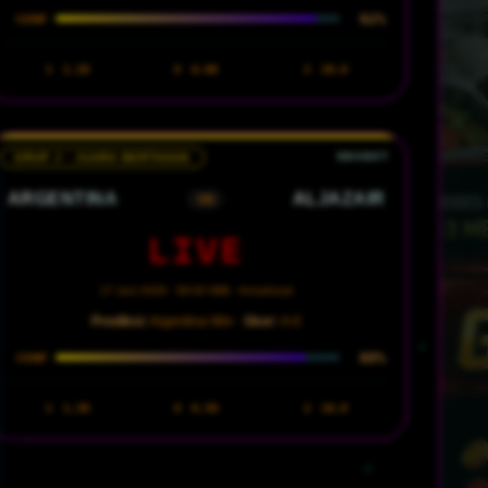
92%
CONF
1
1.28
X
8.00
2
20.0
GRUP J · JUARA BERTAHAN
ARGENTINA
ALJAZAIR
VS
LIVE
17 Juni 2026 · 08:00 WIB · Arrowhead
Prediksi:
Argentina Win ·
Skor:
4-0
88%
CONF
1
1.30
X
6.50
2
18.0