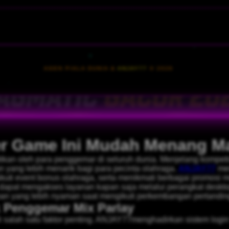
AGEN PIALA DUNIA &
ANJAY77
© 2026
er Game Ini Mudah Menang M
tikan oleh para penggemar di seluruh dunia. Menjelang kompet
 yang lebih menarik bagi para pecinta olahraga.
ANJAY77
men
uti event bonus olahraga, serta menikmati berbagai promosi m
pat mengakses layanan kapan saja melalui perangkat desktop 
 yang lebih nyaman saat mengikuti perkembangan pertandinga
 Penggemar Mix Parlay
 salah satu faktor penting. ANJAY77menghadirkan sistem log