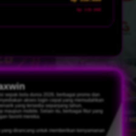
Rp 230.000
axwin
isi sepak bola dunia 2026, berbagai promo dan
yediakan akses login cepat yang memudahkan
enarik yang tersedia sepanjang tahun.
maupun mobile. Selain itu, berbagai fitur yang
n favorit mereka.
in yang dirancang untuk memberikan kenyamanan